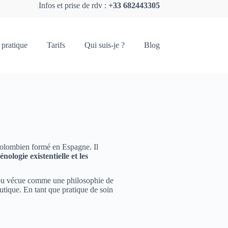
Infos et prise de rdv :
+33 682443305
 pratique
Tarifs
Qui suis-je ?
Blog
olombien formé en Espagne. Il
ologie existentielle
et les
 ou vécue comme une philosophie de
utique. En tant que pratique de soin