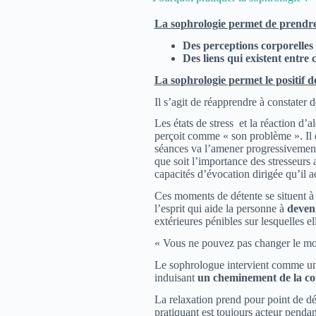
La sophrologie permet de prendre
Des perceptions corporelles 
Des liens qui existent entre 
La sophrologie permet le positif d
Il s’agit de réapprendre à constater 
Les états de stress et la réaction d’a
perçoit comme « son problème ». Il e
séances va l’amener progressivemen
que soit l’importance des stresseurs a
capacités d’évocation dirigée qu’il 
Ces moments de détente se situent à
l’esprit qui aide la personne à
deveni
extérieures pénibles sur lesquelles e
« Vous ne pouvez pas changer le mon
Le sophrologue intervient comme un g
induisant
un cheminement de la cons
La relaxation prend pour point de dép
pratiquant est toujours acteur penda