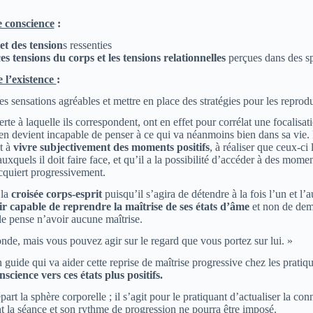
 conscience
:
et des tension
s ressenties
ces tensions du corps et les tensions relationnelles
perçues dans des sp
e l’existence
:
des sensations agréables et mettre en place des stratégies pour les repr
lerte à laquelle ils correspondent, ont en effet pour corrélat une focalisa
n devient incapable de penser à ce qui va néanmoins bien dans sa vie. 
t à
vivre subjectivement des moments positifs
, à réaliser que ceux-ci 
uxquels il doit faire face, et qu’il a la possibilité d’accéder à des momen
acquiert progressivement.
 la
croisée corps-esprit
puisqu’il s’agira de détendre à la fois l’un et 
r capable de reprendre la maîtrise de ses états d’âme
et non de deme
lle pense n’avoir aucune maîtrise.
de, mais vous pouvez agir sur le regard que vous portez sur lui. »
uide qui va aider cette reprise de maîtrise progressive chez les pratiq
cience vers ces états plus positifs.
art la sphère corporelle ; il s’agit pour le pratiquant d’actualiser la co
nt la séance et son rythme de progression ne pourra être imposé.